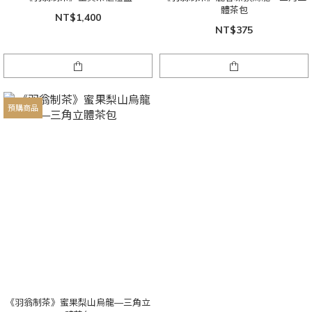
體茶包
NT$1,400
NT$375
預購商品
《羽翁制茶》蜜果梨山烏龍—三角立