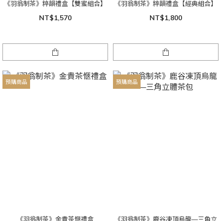
《羽翁制茶》粹韻禮盒【雙蜜組合】
《羽翁制茶》粹韻禮盒【經典組合】
NT$1,570
NT$1,800
預購商品
預購商品
《羽翁制茶》金貴茶愜禮盒
《羽翁制茶》鹿谷凍頂烏龍—三角立