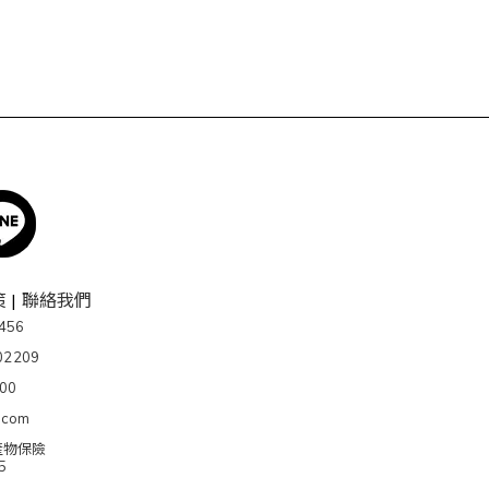
策
|
聯絡我們
56
02209
00
.com
產物保險
5