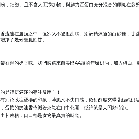
麵粉，細緻、且不含人工添加物，與鮮力蛋蛋白充分混合的麵糊在煎
蔗香流連在唇齒之中，但卻又不過度甜膩。別於精煉過的白砂糖，甘
，增添了幾分細膩回甘。
帶香濃的奶香味。我們嚴選來自美國AA級的無鹽奶油，加入蛋白、
到的是師傅滿滿的專注及用心！
那有別於以往蛋捲的印象，薄脆又不失口感，微甜酥脆夾帶著絲絲奶
茶，蛋捲的奶油香依循著茶氣在口中化開，或許就是人間好時節。
本土甘蔗糖，口口都是食物最真實的味道。