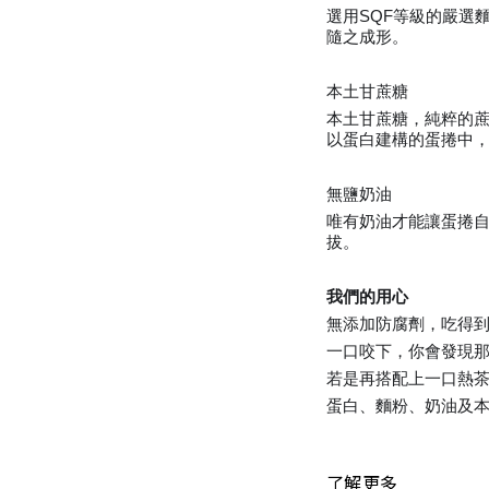
選用SQF等級的嚴選
隨之成形。
本土甘蔗糖
本土甘蔗糖，純粹的
以蛋白建構的蛋捲中
無鹽奶油
唯有奶油才能讓蛋捲自
拔。
我們的用心
無添加防腐劑，吃得
一口咬下，你會發現
若是再搭配上一口熱
蛋白、麵粉、奶油及
了解更多